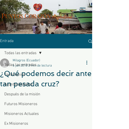
P
C
UN
TOS
ORAZÓN
Arg
entina
Entrada
Todas las entradas
Milagros (Ecuador)
Todas las entradas
6 jun 2018
2 min de lectura
¿Qué podemos decir ante
Testimonios
tan pesada cruz?
Acontecimientos
Después de la misión
Futuros Misioneros
Misioneros Actuales
Ex Misioneros