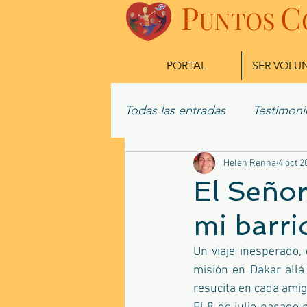
P
C
UN
TOS
PORTAL
SER VOLU
Todas las entradas
Testimoni
Misioneros Actuales
Helen Renna
4 oct 2
Ex
El Señor
mi barri
Un viaje inesperado,
misión en Dakar allá 
resucita en cada ami