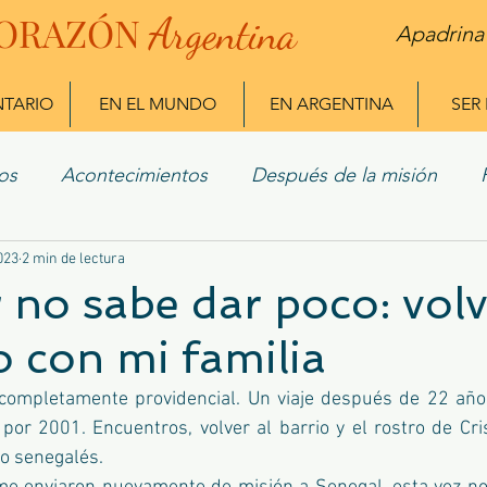
ORAZÓN
Arg
entina
Apadrina
NTARIO
EN EL MUNDO
EN ARGENTINA
SER
os
Acontecimientos
Después de la misión
023
 Misioneros
2 min de lectura
 no sabe dar poco: volv
o con mi familia
 completamente providencial. Un viaje después de 22 año
por 2001. Encuentros, volver al barrio y el rostro de Cr
go senegalés.