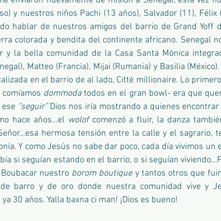
me enviaron nuevamente de misión a Senegal, esta vez no 
o) y nuestros niños Pachi (13 años), Salvador (11), Félix (9
do hablar de nuestros amigos del barrio de Grand Yoff d
erra colorada y bendita del continente africano. Senegal no
or y la bella comunidad de la Casa Santa Mònica integrad
enegal), Matteo (Francia), Mijai (Rumania) y Basilia (México).
lizada en el barrio de al lado, Citté millionaire. Lo primero
s comíamos 
dommoda
 todos en el gran bowl- era que que
n ese 
“seguir”
 Dios nos iría mostrando a quienes encontrar e
omo hace años…el 
wolof
 comenzó a fluir, la danza tambié
Señor…esa hermosa tensión entre la calle y el sagrario, t
nía. Y como Jesús no sabe dar poco, cada día vivimos un e
ía si seguían estando en el barrio, o si seguían viviendo…
 Boubacar nuestro 
borom boutique
 y tantos otros que fu
r de barro y de oro donde nuestra comunidad vive y Je
ya 30 años. Yalla baxna ci man! ¡Dios es bueno!  