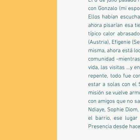
El 8 de julio pasado 
con Gonzalo (mi espos
Ellos habían escucha
ahora pisarían esa ti
típico calor abrasad
(Austria), Efigenie (S
misma, ahora está loca
comunidad -mientra
vida, las visitas …y e
repente, todo fue c
estar a solas con el 
misión se vuelve armo
con amigos que no sab
Ndiaye, Sophie Diom,
el barrio, ese luga
Presencia desde hace 