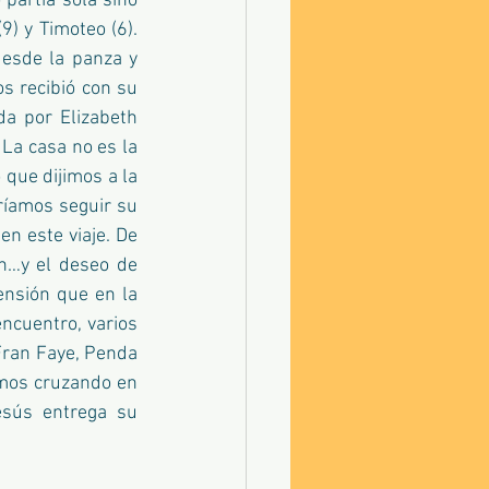
partía sola sino 
) y Timoteo (6). 
esde la panza y 
s recibió con su 
a por Elizabeth 
 La casa no es la 
 que dijimos a la 
ríamos seguir su 
n este viaje. De 
n…y el deseo de 
ensión que en la 
ncuentro, varios 
Fran Faye, Penda 
imos cruzando en 
sús entrega su 