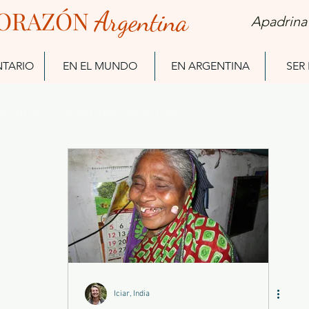
ORAZÓN
Arg
entina
Apadrina
NTARIO
EN EL MUNDO
EN ARGENTINA
SER
ientos
Después de la misión
Ex Misioneros
Iciar, India