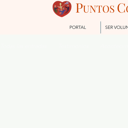
P
C
UN
TOS
PORTAL
SER VOLU
Todas las entradas
Testimonios
Acontecim
Futuros Misioneros
Misioneros Actuales