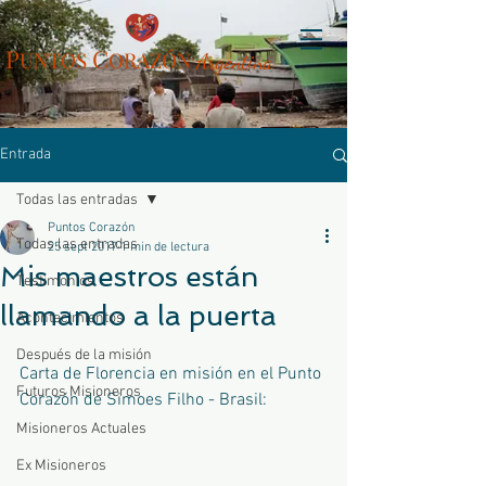
P
C
UN
TOS
ORAZÓN
Arg
entina
Entrada
Todas las entradas
Puntos Corazón
Todas las entradas
25 sept 2017
1 min de lectura
Mis maestros están
Testimonios
llamando a la puerta
Acontecimientos
Después de la misión
Carta de Florencia en misión en el Punto 
Futuros Misioneros
Corazón de Simoes Filho - Brasil:
Misioneros Actuales
Ex Misioneros