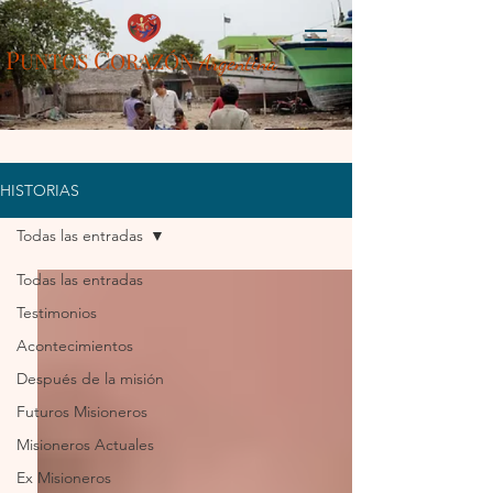
P
C
UN
TOS
ORAZÓN
Arg
entina
HISTORIAS
Todas las entradas
Todas las entradas
Testimonios
Acontecimientos
Después de la misión
Futuros Misioneros
Misioneros Actuales
Ex Misioneros