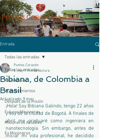
P
C
UN
TOS
ORAZÓN
Arg
entina
Entrada
Todas las entradas
Puntos Corazón
Todas las entradas
8 may
1 min de lectura
Bibiana, de Colombia a
Testimonios
Brasil
Acontecimientos
Actualizado:
9 may
Después de la misión
¡Hola! Soy Bibiana Galindo, tengo 22 años 
Futuros Misioneros
y soy de la ciudad de Bogotá. A finales de 
abril me graduaré como ingeniera en 
Misioneros Actuales
nanotecnología. Sin embargo, antes de 
Ex Misioneros
iniciar mi vida profesional, he decidido 