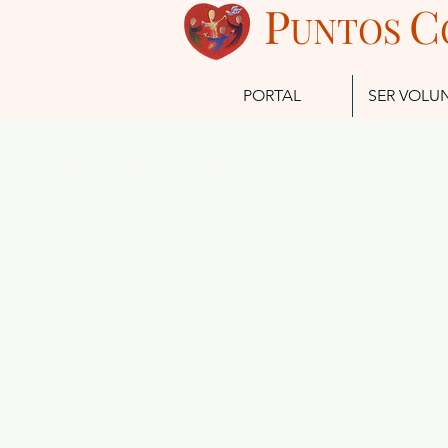
P
C
UN
TOS
PORTAL
SER VOLU
Todas las entradas
Testimonios
Acontecim
Futuros Misioneros
Misioneros Actuales