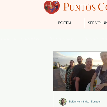
P
C
UN
TOS
PORTAL
SER VOLU
Todas las entradas
Testimonios
Acontecim
Futuros Misioneros
Misioneros Actuales
Belén Hernández, Ecuador