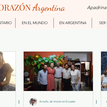
ORAZÓN
Arg
entina
Apadrina
NTARIO
EN EL MUNDO
EN ARGENTINA
SER
ientos
Después de la misión
Ex Misioneros
Arnulfo, de misión en Ecuador