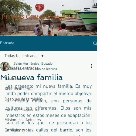
P
C
UN
TOS
ORAZÓN
Arg
entina
Entrada
Todas las entradas
Belén Hernández, Ecuador
Todas las entradas
20 abr 2024
1 min de lectura
Mi nueva familia
Testimonios
Les presento mi nueva familia.
 Es
 muy 
Acontecimientos
lindo poder compartir el mismo objetivo, 
Después de la misión
la misma misión, con personas de 
culturas tan diferentes. Ellos son mis 
Futuros Misioneros
maestros en estos meses de adaptación; 
Misioneros Actuales
son ellos los que me presentan a los 
amigos y las calles del barrio, son los 
Ex Misioneros