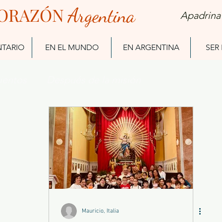
ORAZÓN
Arg
entina
Apadrina
NTARIO
EN EL MUNDO
EN ARGENTINA
SER
ientos
Después de la misión
Ex Misioneros
Mauricio, Italia