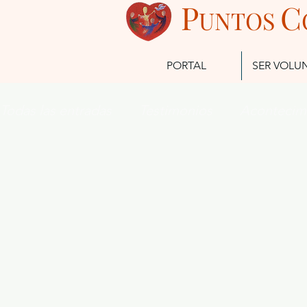
P
C
UN
TOS
PORTAL
SER VOLU
Todas las entradas
Testimonios
Acontecim
Futuros Misioneros
Misioneros Actuales