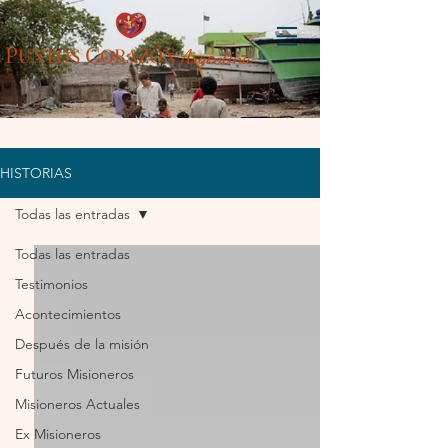
P
C
UN
TOS
ORAZÓN
Arg
entina
HISTORIAS
Todas las entradas
Todas las entradas
Testimonios
Acontecimientos
Después de la misión
Futuros Misioneros
Misioneros Actuales
Ex Misioneros