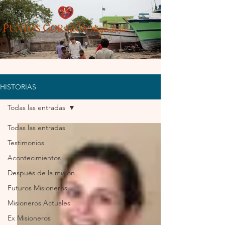
P
C
UN
TOS
ORAZÓN
Arg
entina
HISTORIAS
Todas las entradas
Todas las entradas
Testimonios
Acontecimientos
Después de la misión
Futuros Misioneros
Misioneros Actuales
Ex Misioneros