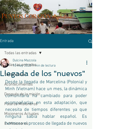
P
C
UN
TOS
ORAZÓN
Arg
entina
Entrada
Todas las entradas
Dulcina Mazzola
Todas las entradas
10 may 2022
1 min de lectura
Llegada de los "nuevos"
Testimonios
Desde la llegada de Marcelina (Polonia) y 
Acontecimientos
Minh (Vietnam) hace un mes, la dinámica 
Después de la misión
comunitaria ha cambiado para poder 
acompañarlas en esta adaptación, que 
Futuros Misioneros
necesita de tiempos diferentes ya que 
Misioneros Actuales
ninguna sabía hablar español. Es 
hermoso el proceso de llegada de nuevos 
Ex Misioneros