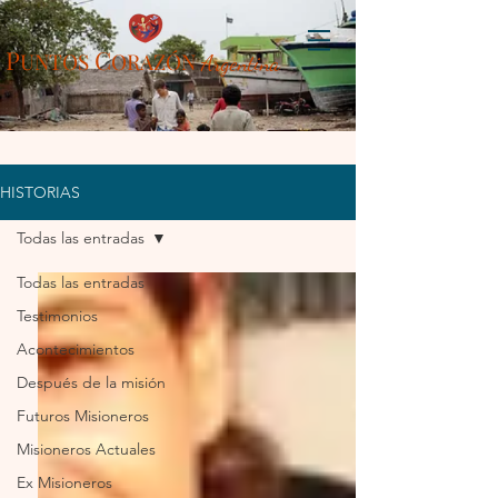
P
C
UN
TOS
ORAZÓN
Arg
entina
HISTORIAS
Todas las entradas
Todas las entradas
Testimonios
Acontecimientos
Después de la misión
Futuros Misioneros
Misioneros Actuales
Ex Misioneros