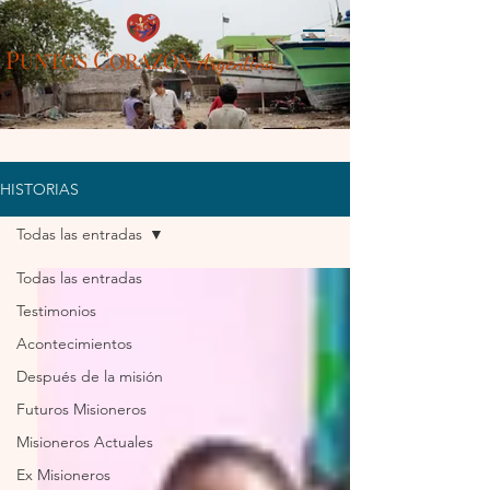
P
C
UN
TOS
ORAZÓN
Arg
entina
HISTORIAS
Todas las entradas
Todas las entradas
Testimonios
Acontecimientos
Después de la misión
Futuros Misioneros
Misioneros Actuales
Ex Misioneros