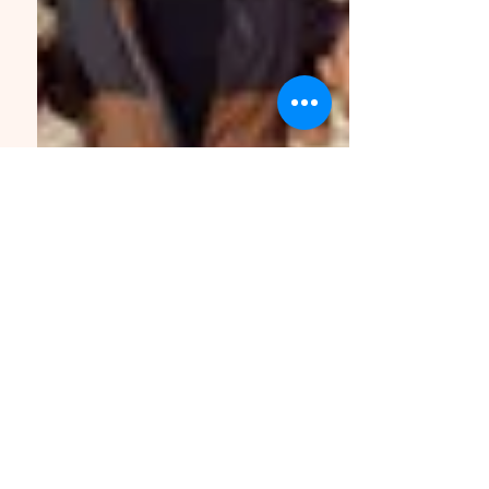
Ángela, El Salvador
Maestros en el amor
SEGUÍNOS EN
Únete a nuestro boletín
mensual