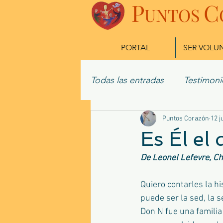
P
C
UN
TOS
PORTAL
SER VOLU
Todas las entradas
Testimoni
Misioneros Actuales
Puntos Corazón
Ex
12 j
Es Él el
De Leonel Lefevre, Chi
Quiero contarles la h
puede ser la sed, la 
Don N fue una familia