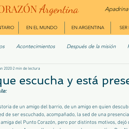
ORAZÓN
Arg
entina
Apadrina
NTARIO
EN EL MUNDO
EN ARGENTINA
SER
os
Acontecimientos
Después de la misión
 Misioneros
un 2020
2 min de lectura
 que escucha y está pres
le:
istoria de un amigo del barrio, de un amigo en quien descubr
sed de ser escuchado, acompañado, la sed de una presencia.
 amiga del Punto Corazón, pero por distintos motivos, dejó d