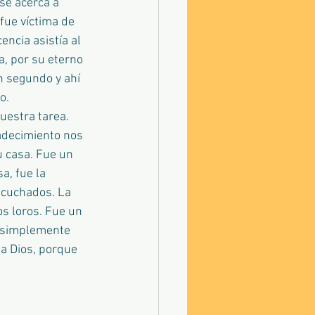
se acerca a 
ue víctima de 
ncia asistía al 
a, por su eterno 
n segundo y ahí 
o. 
estra tarea. 
adecimiento nos 
u casa. Fue un 
, fue la 
scuchados. La 
s loros. Fue un 
e simplemente 
a Dios, porque 