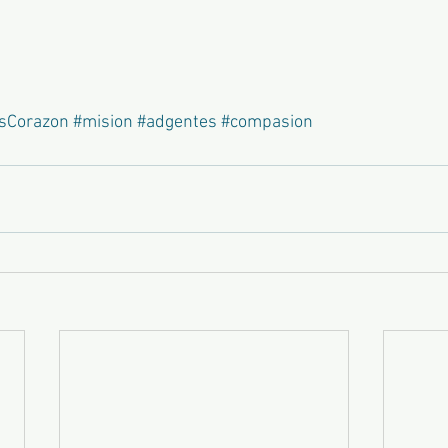
sCorazon
#mision
#adgentes
#compasion