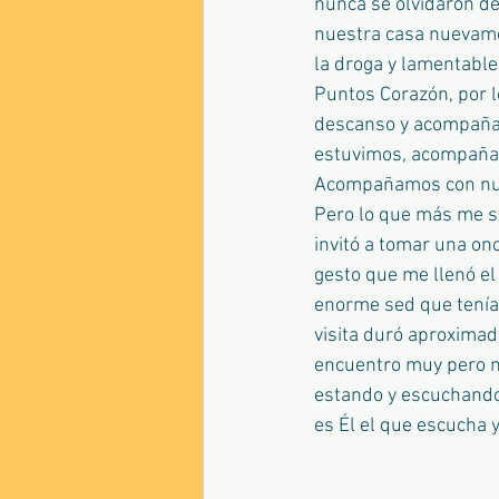
nunca se olvidaron de
nuestra casa nuevame
la droga y lamentablem
Puntos Corazón, por lo
descanso y acompañar 
estuvimos, acompañand
Acompañamos con nues
Pero lo que más me so
invitó a tomar una on
gesto que me llenó el
enorme sed que tenía 
visita duró aproximad
encuentro muy pero m
estando y escuchando
es Él el que escucha y