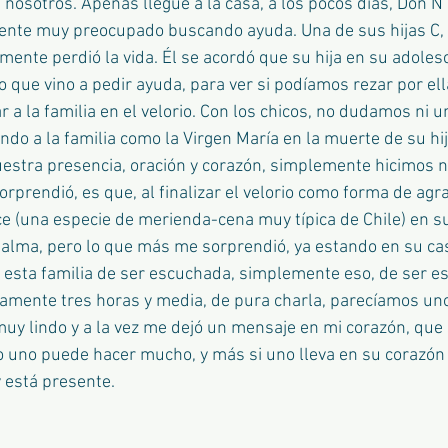
 nosotros. Apenas llegué a la casa, a los pocos días, Don N 
nte muy preocupado buscando ayuda. Una de sus hijas C, f
ente perdió la vida. Él se acordó que su hija en su adolesce
 que vino a pedir ayuda, para ver si podíamos rezar por ell
a la familia en el velorio. Con los chicos, no dudamos ni u
o a la familia como la Virgen María en la muerte de su hij
tra presencia, oración y corazón, simplemente hicimos nu
rprendió, es que, al finalizar el velorio como forma de agr
ce (una especie de merienda-cena muy típica de Chile) en s
 alma, pero lo que más me sorprendió, ya estando en su casa
esta familia de ser escuchada, simplemente eso, de ser e
amente tres horas y media, de pura charla, parecíamos uno
uy lindo y a la vez me dejó un mensaje en mi corazón, qu
 uno puede hacer mucho, y más si uno lleva en su corazón 
 está presente. 