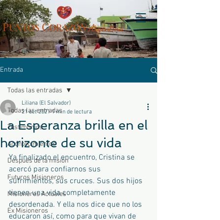
P
C
UN
TOS
ORAZÓN
Arg
entina
Entrada
Todas las entradas
Liliana (El Salvador)
Todas las entradas
21 oct 2021
1 min de lectura
La Esperanza brilla en el
Testimonios
horizonte de su vida
Acontecimientos
Ya finalizado el encuentro, Cristina se 
Después de la misión
acercó para confiarnos sus 
Futuros Misioneros
sufrimientos, sus cruces. Sus dos hijos 
tienen una vida completamente 
Misioneros Actuales
desordenada. Y ella nos dice que no los 
Ex Misioneros
educaron así, como para que vivan de 