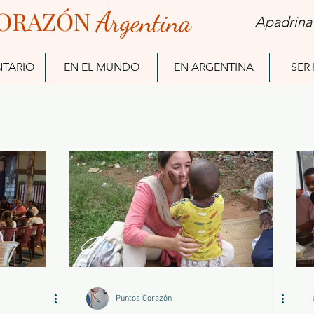
ORAZÓN
Arg
entina
Apadrina
NTARIO
EN EL MUNDO
EN ARGENTINA
SER
ientos
Después de la misión
Ex Misioneros
Puntos Corazón