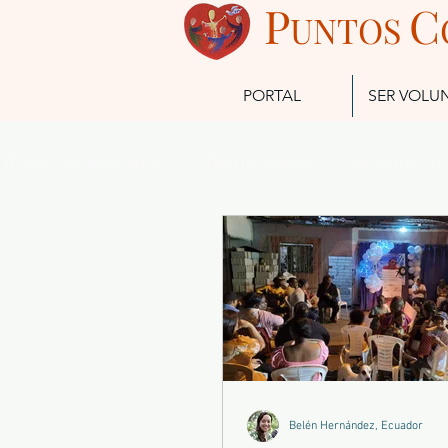
P
C
UN
TOS
PORTAL
SER VOLU
Todas las entradas
Testimonios
Acontecim
Futuros Misioneros
Misioneros Actuales
Belén Hernández, Ecuador