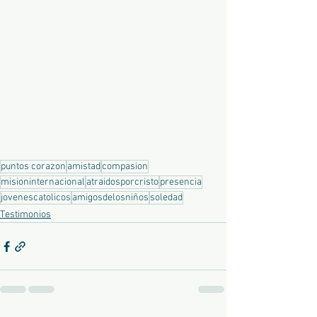
puntos corazon
amistad
compasion
misioninternacional
atraidosporcristo
presencia
jovenescatolicos
amigosdelosniños
soledad
Testimonios