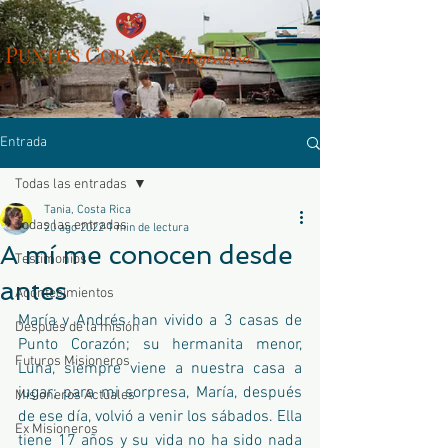
P
C
UN
TOS
ORAZÓN
Arg
entina
Entrada
Todas las entradas
Tania, Costa Rica
Todas las entradas
20 ago 2022
1 min de lectura
A mí me conocen desde
Testimonios
antes
Acontecimientos
María y Andrés han vivido a 3 casas de 
Después de la misión
Punto Corazón; su hermanita menor, 
Futuros Misioneros
Luna, siempre viene a nuestra casa a 
jugar; para mi sorpresa, María, después 
Misioneros Actuales
de ese día, volvió a venir los sábados. Ella 
Ex Misioneros
tiene 17 años y su vida no ha sido nada 