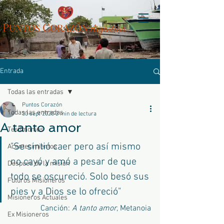
P
C
UN
TOS
ORAZÓN
Arg
entina
Entrada
Todas las entradas
Puntos Corazón
Todas las entradas
30 sept 2020
2 min de lectura
A tanto amor
Testimonios
"Se sintió caer pero así mismo 
Acontecimientos
no cayó y amó a pesar de que 
Después de la misión
todo se oscureció. Solo besó sus 
Futuros Misioneros
pies y a Dios se lo ofreció" 
Misioneros Actuales
Canción: 
A tanto amor
, Metanoia
Ex Misioneros