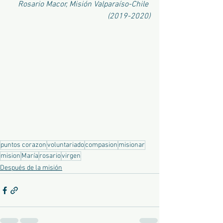
Rosario Macor, Misión Valparaíso-Chile 
(2019-2020)
puntos corazon
voluntariado
compasion
misionar
mision
María
rosario
virgen
Después de la misión