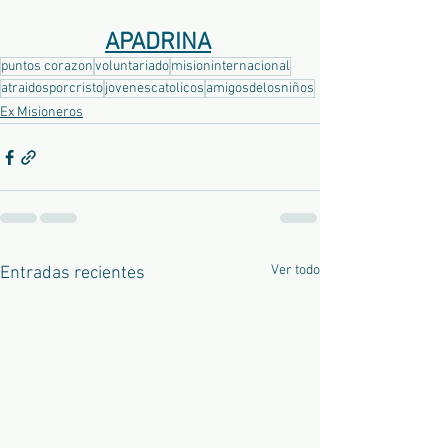
APADRINA
puntos corazon
voluntariado
misioninternacional
atraidosporcristo
jovenescatolicos
amigosdelosniños
Ex Misioneros
Ver todo
Entradas recientes