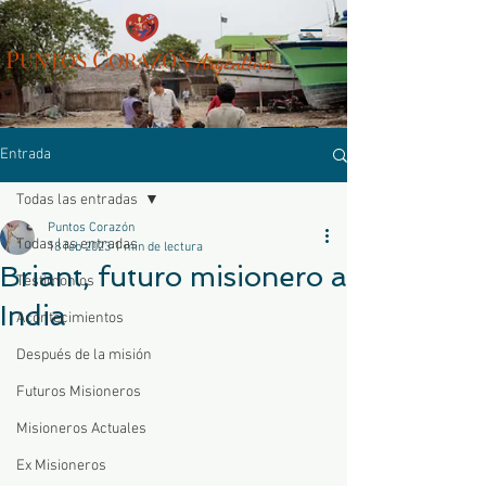
P
C
UN
TOS
ORAZÓN
Arg
entina
Entrada
Todas las entradas
Puntos Corazón
Todas las entradas
18 feb 2023
1 min de lectura
Briant, futuro misionero a
Testimonios
India
Acontecimientos
Después de la misión
Futuros Misioneros
Misioneros Actuales
Ex Misioneros