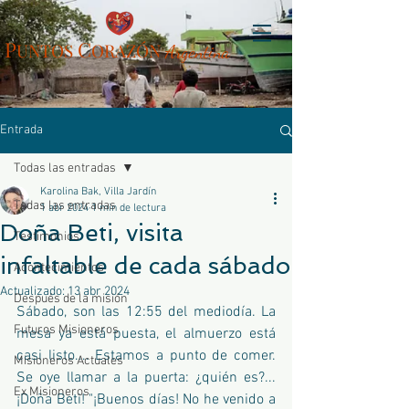
P
C
UN
TOS
ORAZÓN
Arg
entina
Entrada
Todas las entradas
Karolina Bak, Villa Jardín
Todas las entradas
1 abr 2024
1 min de lectura
Doña Beti, visita
Testimonios
infaltable de cada sábado
Acontecimientos
Actualizado:
13 abr 2024
Después de la misión
Sábado, son las 12:55 del mediodía. La 
Futuros Misioneros
mesa ya está puesta, el almuerzo está 
casi listo.... Estamos a punto de comer. 
Misioneros Actuales
Se oye llamar a la puerta: ¿quién es?...
Ex Misioneros
¡Doña Beti! "¡Buenos días! No he venido a 