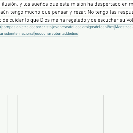
a ilusión, y los sueños que esta misión ha despertado en mí.
 aún tengo mucho que pensar y rezar. No tengo las respue
de cuidar lo que Dios me ha regalado y de escuchar su Vo
o
compasion
atraidosporcristo
jovenescatolicos
amigosdelosniños
Maestros 
ariadointernacional
escucharvoluntaddedios