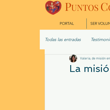
P
C
UN
TOS
PORTAL
SER VOLU
Todas las entradas
Testimoni
Misioneros Actuales
Valeria, de misión en
Ex
La misió