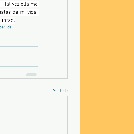
 Tal vez ella me 
stas de mi vida. 
luntad.
de vida
Ver todo