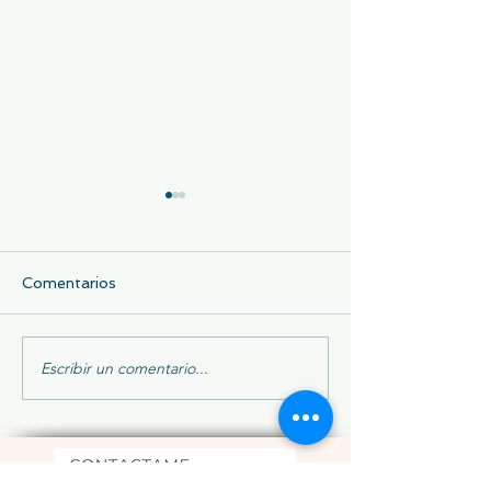
Comentarios
Escribir un comentario...
Un café que mendiga
Un pequeño gr
amistad…
hombrecito