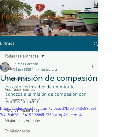
P
C
UN
TOS
ORAZÓN
Arg
entina
Entrada
Todas las entradas
Puntos Corazón
Todas las entradas
30 jun 2020
1 min de lectura
Una misión de compasión
Testimonios
En este corto video de un minuto 
Acontecimientos
conozca a la misión de compasión con 
Después de la misión
Puntos Corazón:
https://video.wixstatic.com/video/07bfb0_340489c8ef
Futuros Misioneros
7f4e5ab28da14192f65b8b/360p/mp4/file.mp4
Misioneros Actuales
Ex Misioneros