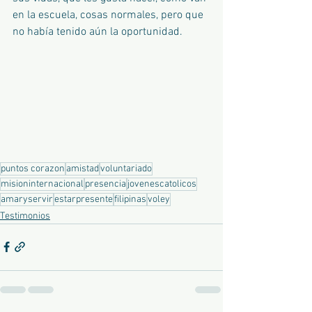
en la escuela, cosas normales, pero que 
no había tenido aún la oportunidad.
puntos corazon
amistad
voluntariado
misioninternacional
presencia
jovenescatolicos
amaryservir
estarpresente
filipinas
voley
Testimonios