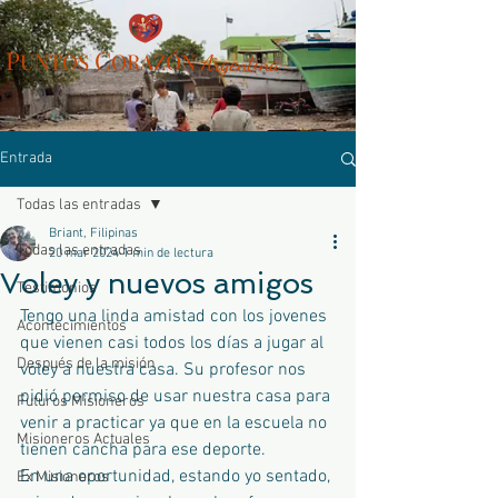
P
C
UN
TOS
ORAZÓN
Arg
entina
Entrada
Todas las entradas
Briant, Filipinas
Todas las entradas
20 mar 2024
1 min de lectura
Voley y nuevos amigos
Testimonios
Tengo una linda amistad con los jovenes 
Acontecimientos
que vienen casi todos los días a jugar al 
Después de la misión
vóley a nuestra casa. Su profesor nos 
pidió permiso de usar nuestra casa para 
Futuros Misioneros
venir a practicar ya que en la escuela no 
Misioneros Actuales
tienen cancha para ese deporte.
En una oportunidad, estando yo sentado, 
Ex Misioneros