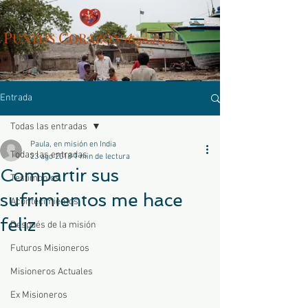
P
C
UN
TOS
ORAZÓN
Arg
entina
Entrada
Todas las entradas
Paula, en misión en India
Todas las entradas
23 ago 2018
1 min de lectura
Compartir sus
Testimonios
sufrimientos me hace
Acontecimientos
feliz
Después de la misión
Futuros Misioneros
Misioneros Actuales
Ex Misioneros