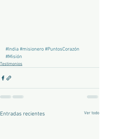
#India
#misionero
#PuntosCorazón
#Misión
Testimonios
Ver todo
Entradas recientes