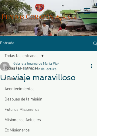
P
C
UN
TOS
ORAZÓN
Arg
entina
Entrada
Todas las entradas
Gabriela (mamá de María Pía)
Todas las entradas
17 dic 2019
1 min de lectura
Un viaje maravilloso
Testimonios
Acontecimientos
Después de la misión
Futuros Misioneros
Misioneros Actuales
Ex Misioneros