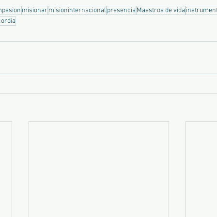
pasion
misionar
misioninternacional
presencia
Maestros de vida
instrument
cordia