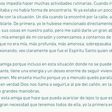
 nos impedía hacer muchas actividades rutinarias. Cuando 
vitaba y no había forma de encontrarla. Yo ya estaba un poc
 con la situación. Un día cuando la encontré por la calle, a
blarle. De primera, yo le hubiese mencionado directamente
sus cosas en nuestro patio, pero me salió darle un gran a
 mía emergió de mi corazón y comenzamos a contarnos de l
 que no era mía, más profunda, más amorosa, sobrepasaba e
exionando, veo claramente que fue el Espíritu Santo quien o
miga porque incluso en esta situación donde no se puede 
ante, tiene una energía y un deseo enorme de seguir vivien
etienen. Me enseña mucho porque yo a menudo quedo parali
en verdad Dios nos llama a seguirLe al pie del cañón, en la 
in grandes maniobras.
 esta amiga que hace que pueda acariciar de lejos lo que es
 gran necesidad que tenemos todos de ella, yo la primera e