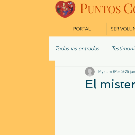
P
C
UN
TOS
PORTAL
SER VOLU
Todas las entradas
Testimoni
Misioneros Actuales
Myriam (Perú)
25 ju
Ex
El miste