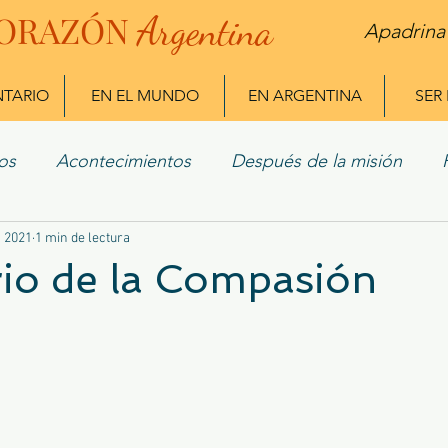
ORAZÓN
Arg
entina
Apadrina
NTARIO
EN EL MUNDO
EN ARGENTINA
SER
os
Acontecimientos
Después de la misión
n 2021
 Misioneros
1 min de lectura
rio de la Compasión