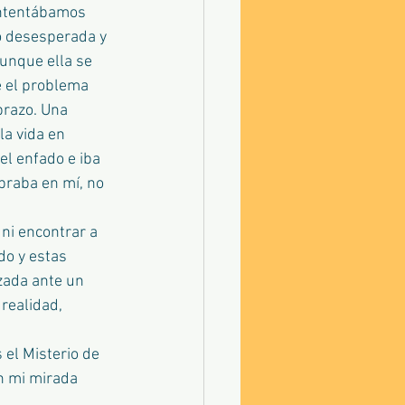
intentábamos 
o desesperada y 
unque ella se 
 el problema 
brazo. Una 
a vida en 
l enfado e iba 
braba en mí, no 
ni encontrar a 
do y estas 
zada ante un 
realidad, 
 el Misterio de 
n mi mirada 