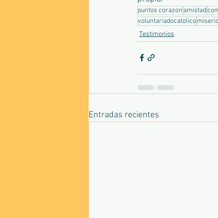
puntos corazon
amistad
com
voluntariadocatolico
miseri
Testimonios
Entradas recientes