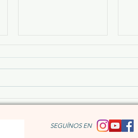
Un café que mendiga
Un 
amistad…
hom
SEGUÍNOS EN