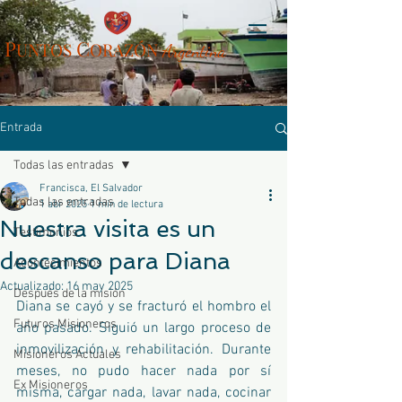
P
C
UN
TOS
ORAZÓN
Arg
entina
Entrada
Todas las entradas
Francisca, El Salvador
Todas las entradas
1 abr 2025
1 min de lectura
Nuestra visita es un
Testimonios
descanso para Diana
Acontecimientos
Actualizado:
16 may 2025
Después de la misión
Diana se cayó y se fracturó el hombro el 
Futuros Misioneros
año pasado. Siguió un largo proceso de 
inmovilización y rehabilitación. Durante 
Misioneros Actuales
meses, no pudo hacer nada por sí 
Ex Misioneros
misma, cargar nada, lavar nada, cocinar 