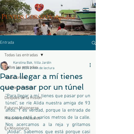
P
C
UN
TOS
ORAZÓN
Arg
entina
Entrada
Todas las entradas
Karolina Bak, Villa Jardín
Todas las entradas
1 abr 2024
2 min de lectura
Para llegar a mí tienes
Testimonios
que pasar por un túnel
Acontecimientos
"Para llegar a mí, tienes que pasar por un 
Después de la misión
túnel", se ríe Alida nuestra amiga de 93 
Futuros Misioneros
años. Y es verdad, porque la entrada de 
su casa está a varios metros de la calle. 
Misioneros Actuales
Nos acercamos a la reja y gritamos 
Ex Misioneros
"¡Alida!". Sabemos que está porque casi 