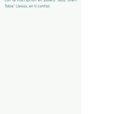
con la inscripción en polaco "Jezu, ufam 
Tobie" (Jesús, en ti confío). 