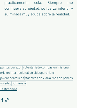
prácticamente sola. Siempre me 
conmueve su piedad, su fuerza interior y 
su mirada muy aguda sobre la realidad.
puntos corazon
voluntariado
compasion
misionar
misioninternacional
atraidosporcristo
jovenescatolicos
Maestros de vida
almas de pobres
soledad
homenaje
Testimonios