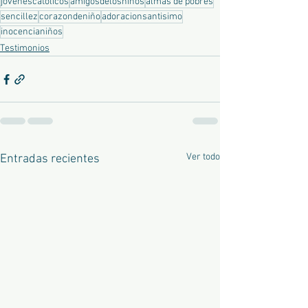
jovenescatolicos
amigosdelosniños
almas de pobres
sencillez
corazondeniño
adoracionsantisimo
inocencianiños
Testimonios
Ver todo
Entradas recientes