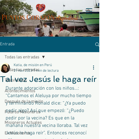
P
C
UN
TOS
ORAZÓN
Arg
entina
Entrada
Todas las entradas
Katia, de misión en Perú
Todas las entradas
29 nov 2023
1 min de lectura
Tal vez Jesús le haga reír
Testimonios
Durante adoración con los niños…: 
Acontecimientos
“Cantamos el Aleluya por mucho tiempo 
Después de la misión
y terminando Ronald dice: “¿Ya puedo 
pedir algo? Así que empezó: “¿Puedo 
Futuros Misioneros
pedir por la vecina? Es que en la 
Misioneros Actuales
mañana nuestra vecina lloraba. Tal vez 
Jesús le haga reír”. Entonces reconocí 
Ex Misioneros