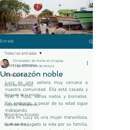
P
C
UN
TOS
ORAZÓN
Arg
entina
Entrada
Todas las entradas
Christopher, de misión en Uruguay
Todas las entradas
12 jun 2023
2 min de lectura
Un corazón noble
Testimonios
Lucy es una señora muy cercana a 
Acontecimientos
nuestra comunidad. Ella está casada y 
Después de la misión
tuvo 5 hijos, varios nietos y bisnietos.  
Sin embargo, a pesar de su edad sigue 
Futuros Misioneros
trabajando.
Misioneros Actuales
Para mí Lucy es una mujer maravillosa, 
que se ha jugado la vida por su familia, 
Ex Misioneros