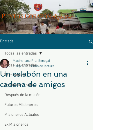
P
C
UN
TOS
ORAZÓN
Arg
entina
Entrada
Todas las entradas
Maximiliano Pra, Senegal
Todas las entradas
9 sept 2021
1 min de lectura
Un eslabón en una
Testimonios
cadena de amigos
Acontecimientos
Después de la misión
Futuros Misioneros
Misioneros Actuales
Ex Misioneros