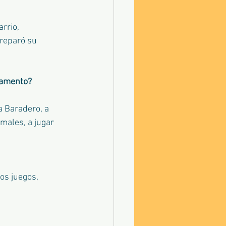
rrio, 
reparó su 
pamento? 
 Baradero, a 
males, a jugar 
os juegos, 