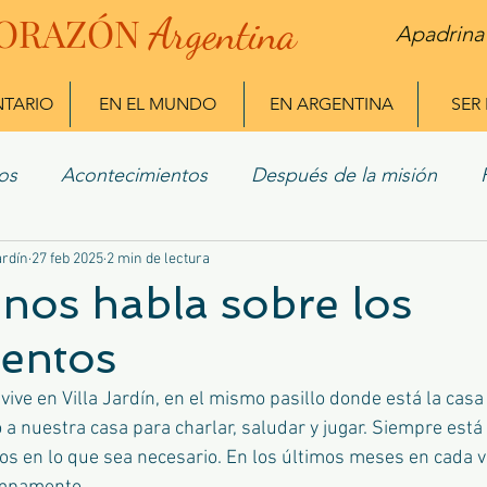
ORAZÓN
Arg
entina
Apadrina
NTARIO
EN EL MUNDO
EN ARGENTINA
SER
os
Acontecimientos
Después de la misión
ardín
 Misioneros
27 feb 2025
2 min de lectura
nos habla sobre los
entos
vive en Villa Jardín, en el mismo pasillo donde está la cas
a nuestra casa para charlar, saludar y jugar. Siempre está 
ios en lo que sea necesario. En los últimos meses en cada vi