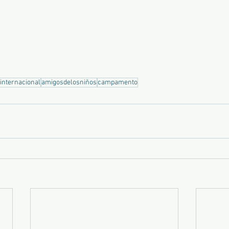
internacional
amigosdelosniños
campamento