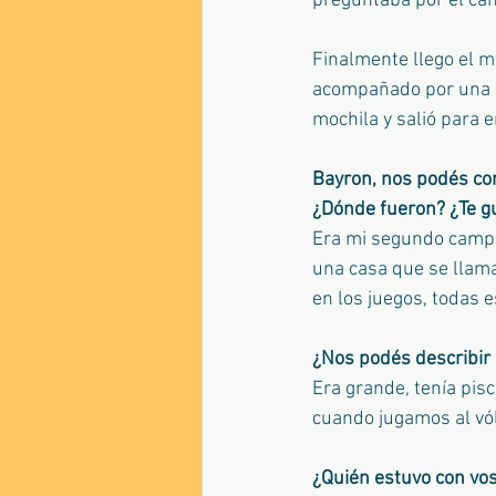
preguntaba por el c
Finalmente llego el mo
acompañado por una d
mochila y salió para 
Bayron, nos podés co
¿Dónde fueron? ¿Te g
Era mi segundo campa
una casa que se llama
en los juegos, todas e
¿Nos podés describir 
Era grande, tenía pis
cuando jugamos al vóle
¿Quién estuvo con vo