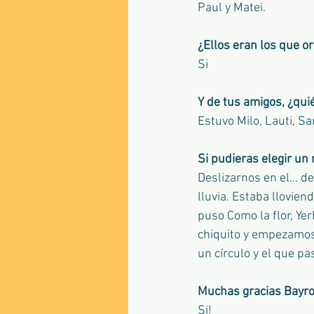
Paul y Matei.
¿Ellos eran los que o
Si
Y de tus amigos, ¿qui
Estuvo Milo, Lauti, Sa
Si pudieras elegir u
Deslizarnos en el... d
lluvia. Estaba llovien
puso Como la flor, Ye
chiquito y empezamos
un círculo y el que p
Muchas gracias Bayron
Si!