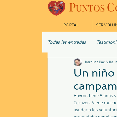
P
C
UN
TOS
PORTAL
SER VOLU
Todas las entradas
Testimoni
Misioneros Actuales
Karolina Bak, Villa J
Ex
Un niño 
campam
Bayron tiene 9 años y 
Corazón. Viene mucho 
ayudar a los voluntar