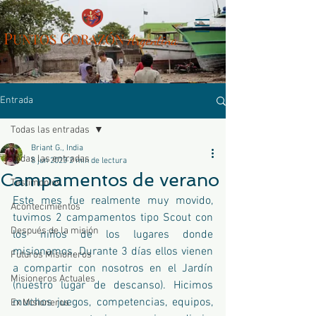
P
C
UN
TOS
ORAZÓN
Arg
entina
Entrada
Todas las entradas
Briant G., India
Todas las entradas
8 jun 2023
2 min de lectura
Campamentos de verano
Testimonios
Este mes fue realmente muy movido, 
Acontecimientos
tuvimos 2 campamentos tipo Scout con 
Después de la misión
los niños de los lugares donde 
misionamos. Durante 3 días ellos vienen 
Futuros Misioneros
a compartir con nosotros en el Jardín 
Misioneros Actuales
(nuestro lugar de descanso). Hicimos 
muchos juegos, competencias, equipos, 
Ex Misioneros