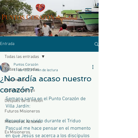
P
C
UN
TOS
ORAZÓN
Arg
entina
Entrada
Todas las entradas
Puntos Corazón
Todas las entradas
17 abr 2023
1 min de lectura
¿No ardía acaso nuestro
Testimonios
corazón?
Acontecimientos
Semana santa en el Punto Corazón de 
Después de la misión
Villa Jardín:
Futuros Misioneros
Recordar lo vivido durante el Triduo 
Misioneros Actuales
Pascual me hace pensar en el momento 
Ex Misioneros
en que Jesús se acerca a los discípulos 