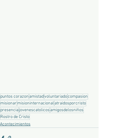
puntos corazon
amistad
voluntariado
compasion
misionar
misioninternacional
atraidosporcristo
presencia
jovenescatolicos
amigosdelosniños
Rostro de Cristo
Acontecimientos